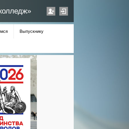
колледж»
мся
Выпускнику