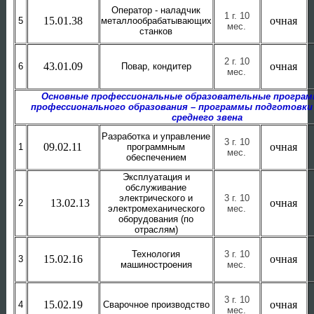
Оператор - наладчик
1 г. 10
15.01.38
очная
5
металлообрабатывающих
мес.
станков
2 г. 10
43.01.09
очная
6
Повар, кондитер
мес.
Основные профессиональные образовательные програм
профессионального образования – программы подготовки
среднего звена
Разработка и управление
3 г. 10
09.02.11
очная
1
программным
мес.
обеспечением
Эксплуатация и
обслуживание
электрического и
3 г. 10
очная
13.02.13
2
электромеханического
мес.
оборудования (по
отраслям)
Технология
3 г. 10
15.02.16
очная
3
машиностроения
мес.
3 г. 10
15.02.19
очная
4
Сварочное производство
мес.