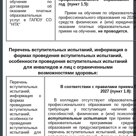
обучение по
год (пункт 1.5):
договорам об
оказании платных
Прием на обучение по образователь
образовательных
профессионального образования на 2026/
услуг в ГАПОУ СО
средств физических и (или) юридичес
"НТК"
оказании платных образовательных 
приеме на обучение,
не проводится.
Перечень вступительных испытаний, информация о
формах проведения вступительных испытаний,
особенности проведения вступительных испытаний
для инвалидов и лиц с ограниченными
возможностями здоровья:
Перечень
вступительных
В соответствии с правилами приема 
испытаний,
2027 (пункт 1.8):
информация о
В колледже отсутствуют образователь
формах
профессионального образования по профес
проведения
требующие у поступающих наличия опр
вступительных
способностей, физических и (или) психологи
испытаний,
вступительные испытания
при приеме в 
особенности
образовательным программам среднег
проведения
образования не предусматриваются и не пров
вступительных
перечень вступительных испытаний, информа
испытаний для