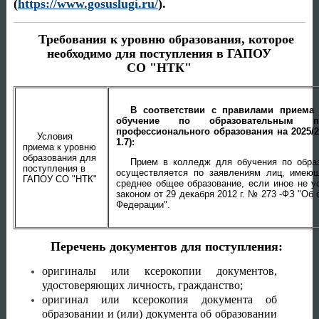
(
https://www.gosuslugi.ru/
).
Требования к уровню образования, которое
необходимо для поступления в ГАПОУ
СО "НТК"
В соответствии с правилами приема
обучение по образовательным пр
профессионального образования
на 2025/
Условия
1.7):
приема к уровню
образования для
Прием в колледж для обучения по обра
поступления в
осуществляется по заявлениям лиц, имею
ГАПОУ СО "НТК"
среднее общее образование, если иное не 
законом от 29 декабря 2012 г. № 273 -ФЗ "Об
Федерации".
Перечень документов для поступления:
оригиналы или ксерокопии документов,
удостоверяющих личность, гражданство;
оригинал или ксерокопия документа об
образовании и (или) документа об образовании