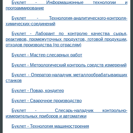
Буклет - Информационные технологии и
программирование
Буклет - Технология-аналитического-контроля-
химических-соединений
Буклет - Лаборант по контролю качества сырья,
реактивов, промежуточных продуктов, готовой продукции,
отходов производства (по отраслям)
Буклет - Мастер слесарных работ
Буклет - Метрологический контроль средств измерений
Буклет - Оператор-наладчик металлообрабатывающих
станков
Буклет - Повар, кондитер
Буклет - Сварочное производство
Буклет - Слесарь-наладчик контрольно-
измерительных приборов и автоматики
Буклет - Технология машиностроения