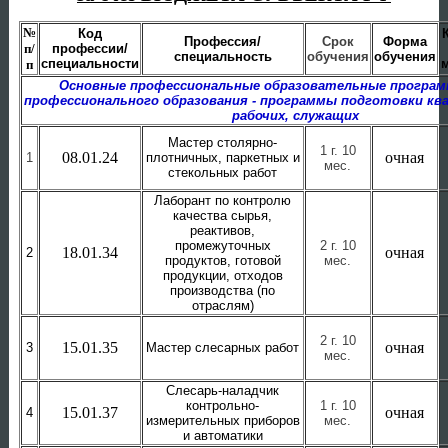
№
Код
Профессия/
Срок
Форма
п/
профессии/
специальность
обучения
обучения
специальности
п
Основные профессиональные образовательные програм
профессионального образования - программы подготовки к
рабочих, служащих
Мастер столярно-
1 г. 10
08.01.24
очная
1
плотничных, паркетных и
мес.
стекольных работ
Лаборант по контролю
качества сырья,
реактивов,
промежуточных
2 г. 10
18.01.34
очная
2
продуктов, готовой
мес.
продукции, отходов
производства (по
отраслям)
2 г. 10
15.01.35
очная
3
Мастер слесарных работ
мес.
Слесарь-наладчик
контрольно-
1 г. 10
15.01.37
очная
4
измерительных приборов
мес.
и автоматики