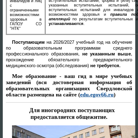
вступительных испытаний, форма и (или) сис
инвалидов и лиц
указанных вступительных испытаний, о
с
вступительных испытаний для инвалидов 
ограниченными
возможностями здоровья и
правила по
возможностями
апелляций
по результатам вступительных 
здоровья в
устанавливаются
.
ГАПОУ СО
"НТК"
Поступающим
на 2026/2027 учебный год на обучение
по образовательным программам среднего
профессионального образования,
не указанным выше
,
прохождение обязательного предварительного
медицинского осмотра (обследования)
не требуется.
Мое образование - ваш гид в мире учебных
заведений (вся достоверная информация об
образовательных организациях Свердловской
области размещена на сайте (
edu.egov66.ru
)
Для иногородних поступающих
предоставляется общежитие.