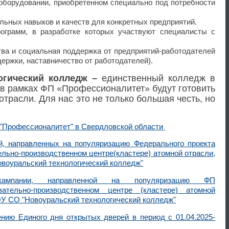
оборудовании, приобретенном специально под потребности
ьных навыков и качеств для конкретных предприятий.
ограмм, в разработке которых участвуют специалисты с
тва и социальная поддержка от предприятий-работодателей
ержки, наставничество от работодателей).
огический колледж –
единственный колледж в
 в рамках ФП «Профессионалитет» будут готовить
трасли. Для нас это не только большая честь, но
.
"Профессионалитет" в Свердловской области
й, направленных на популяризацию Федерального проекта
льно-производственном центре(кластере) атомной отрасли,
воуральский технологический колледж"
ампании, направленной на популяризацию ФП
ательно-производственном центре (кластере) атомной
ОУ СО "Новоуральский технологический колледж"
нию Единого дня открытых дверей в период с 01.04.2025-