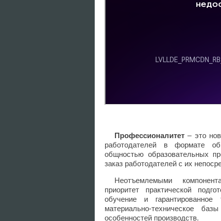
Профессионалитет
– это нов
работодателей в формате обр
общностью образовательных пр
заказ работодателей с их непоср
Неотъемлемыми компонента
приоритет практической подго
обучение и гарантированное т
материально-техническое баз
особенностей производств.