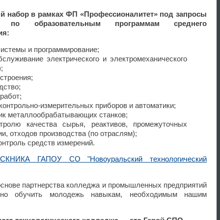
ый набор в рамках ФП «Профессионалитет» под запросы
ей по образовательным программам среднего
ия:
истемы и программирование;
бслуживание электрического и электромеханического
);
строения;
одство;
 работ;
 контрольно-измерительных приборов и автоматики;
чик металлообрабатывающих станков;
нтролю качества сырья, реактивов, промежуточных
ии, отходов производства (по отраслям);
онтроль средств измерений.
НИКА ГАПОУ СО "Новоуральский технологический
основе партнерства колледжа и промышленных предприятий
нно обучить молодежь навыкам, необходимым нашим