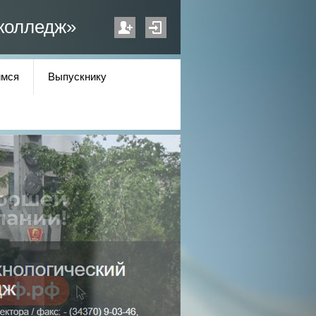
колледж»
мся
Выпускнику