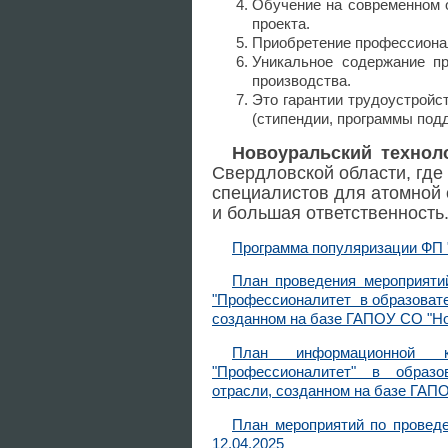
Обучение на современном 
проекта.
Приобретение профессионал
Уникальное содержание пр
производства.
Это гарантии трудоустройс
(стипендии, программы подд
Новоуральский технол
Свердловской области, где
специалистов для атомной о
и большая ответственность
Программа популяризации ФП 
План проведения мероприяти
"Профессионалитет в образовате
созданном на базе ГАПОУ СО "Но
План информационной к
"Профессионалитет" в образов
отрасли, созданном на базе ГАП
План мероприятий по проведе
12.04.2025