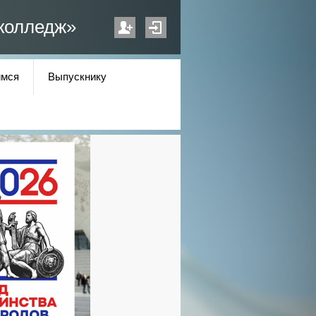
колледж»
мся
Выпускнику