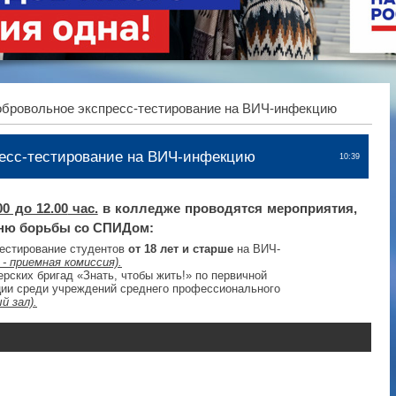
бровольное экспресс-тестирование на ВИЧ-инфекцию
есс-тестирование на ВИЧ-инфекцию
10:39
00 до 12.00
час.
в колледже проводятся мероприятия,
ню борьбы со СПИДом:
тестирование студентов
от 18 лет и старше
на ВИЧ-
- приемная комиссия).
рских бригад «Знать, чтобы жить!» по первичной
ии среди учреждений среднего профессионального
й зал).