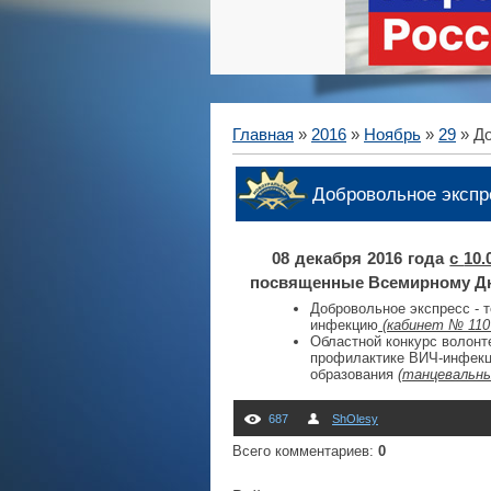
Главная
»
2016
»
Ноябрь
»
29
» До
Добровольное экспр
08 декабря 2016 года
с
10.
посвященные Всемирному Д
Добровольное экспресс - 
инфекцию
(
кабинет № 110 
Областной конкурс волонте
профилактике ВИЧ-инфекц
образования
(танцевальны
687
ShOlesy
Всего комментариев
:
0