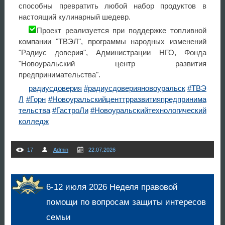
способны превратить любой набор продуктов в
настоящий кулинарный шедевр.
Проект реализуется при поддержке топливной
компании "ТВЭЛ", программы народных изменений
"Радиус доверия", Администрации НГО, Фонда
"Новоуральский центр развития
предпринимательства".
радиусдоверия
#радиусдоверияновоуральск
#ТВЭ
Л
#Горн
#Новоуральскийценттрразвитияпредпринима
тельства
#ГастроЛи
#Новоуральскийтехнологический
колледж
17
Admin
22.07.2026
6-12 июля 2026 Неделя правовой
помощи по вопросам защиты интересов
семьи