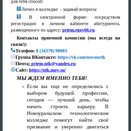
для тебя способ:
Лично в колледже - задавай вопросы
В электронной форме:
посредством
регистрации в личном кабинете абитуриента,
размещенного по адресу:
priem
.
egov
66.
ru
Контакты приемной комиссии (мы всегда на
связи!):
Телефон:
8 (34370) 90003
Группа ВКонтакте:
https://vk.com/novourtk
Почта
:
priem
-
ntk
@
yandex
.
ru
Сайт:
https
://
ntk
.
moy
.
su
/
МЫ ЖДЕМ ИМЕННО ТЕБЯ!
Если вы еще не определились с
выбором будущей профессии,
сегодня — лучший день, чтобы
начать строить карьеру. В
Новоуральском технологическом
колледже помогут найти своё
призвание и уверенно двигаться