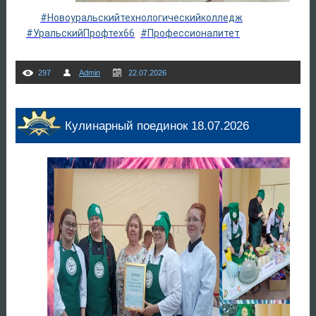
#Новоуральскийтехнологическийколледж
#УральскийПрофтех66
#Профессионалитет
297
Admin
22.07.2026
Кулинарный поединок 18.07.2026